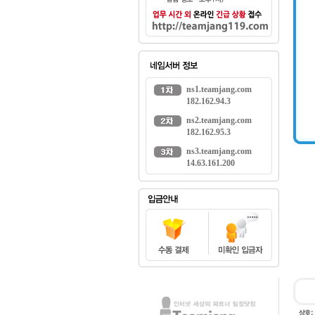
ns1.teamjang.com
182.162.94.3
ns2.teamjang.com
182.162.95.3
ns3.teamjang.com
14.63.161.200