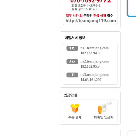
ns1.teamjang.com
182.162.94.3
ns2.teamjang.com
182.162.95.3
ns3.teamjang.com
14.63.161.200